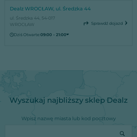
Dealz WROCŁAW, ul. Średzka 44
ul. Średzka 44, 54-017
Sprawdź dojazd
WROCŁAW
Dziś Otwarte:
09:00 - 21:00
Czwartek
09:00 - 21:00
Piątek
09:00 - 21:00
Sobota
09:00 - 21:00
Niedziela
Zamknięte
Poniedziałek
09:00 - 21:00
Wtorek
09:00 - 21:00
Środa
09:00 - 21:00
Wyszukaj najbliższy sklep Dealz
Wpisz nazwę miasta lub kod pocztowy