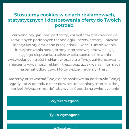
FAQ
Stosujemy cookies w celach reklamowych,
Oferta
statystycznych i dostosowania oferty do Twoich
potrzeb.
Gazetki
Zarówno my, jak i nasi partnerzy, korzystamy z plików cookie
(oraz innych podobnych technologii) i przetwarzamy unikalne
identyfikatory oraz dane przeglądarki – w celu umożliwienia
Zainspiruj się
funkcjonowania naszej strony internetowej oraz w celu jej
ciągłego ulepszania, a także w celu spersonalizowania
Skontaktuj się z nami
wyświetlanych treści i reklam w oparciu o Twoje zainteresowania,
mierzenia wydajności reklam i treści oraz uzyskiwania informacji
Obserwuj nas
na temat odbiorców, którzy widzieli reklamy i treści.
Możemy przetwarzać Twoje dane osobowe na podstawie Twojej
zgody lub w oparciu o nasz prawnie uzasadniony interes. Kliknij
poniżej „Wyrażam zgodę”, aby wyrazić zgodę na wykorzystanie
tych technologii i przetwarzanie danych osobowych w
powyższych celach. Aby otrzymać szczegółowe informacje na
Wyrażam zgodę
temat plików cookie oraz tego, w jaki sposób my i nasi partnerzy
Copyright © 2021 Dealz
Informacje o realizowanej
wykorzystujemy Twoje dane osobowe i zarządzać Twoimi
preferencjami, kliknij w „Więcej opcji”. Zawsze możesz zmienić
strategii podatkowej
Tylko wymagane
zdanie i zmienić wybór zgody w dowolnym momencie.
Projekt i wykonanie:
Więcej informacji znajdziesz w naszej
Polityce prywatności
.
Więcej opcji