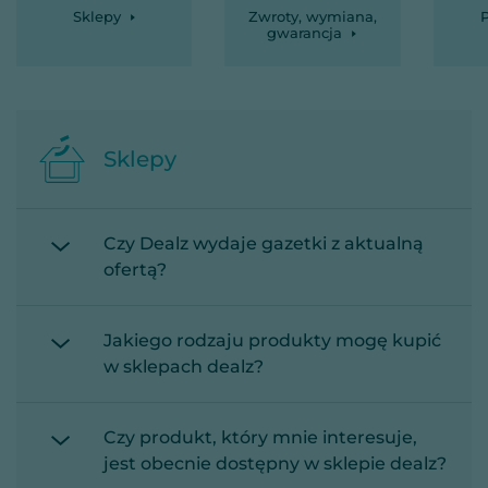
Sklepy
Zwroty, wymiana,
P
gwarancja
Sklepy
Czy Dealz wydaje gazetki z aktualną
ofertą?
Jakiego rodzaju produkty mogę kupić
w sklepach dealz?
Czy produkt, który mnie interesuje,
jest obecnie dostępny w sklepie dealz?