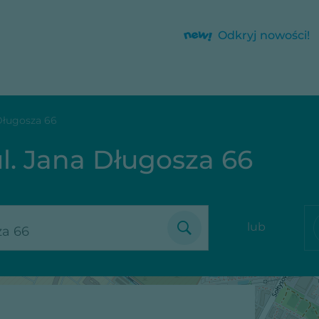
Odkryj nowości!
Długosza 66
l. Jana Długosza 66
lub