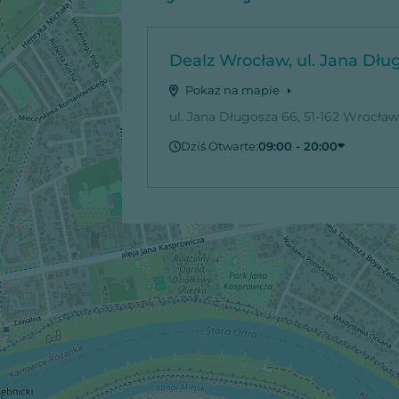
Dealz Wrocław, ul. Jana Dłu
Pokaż na mapie
ul. Jana Długosza 66, 51-162 Wrocław
Dziś Otwarte:
09:00 - 20:00
Sobota
09:00 - 20:00
Niedziela
Zamknięte
Poniedziałek
09:00 - 20:00
Wtorek
09:00 - 20:00
Środa
09:00 - 20:00
Czwartek
09:00 - 20:00
Piątek
09:00 - 20:00