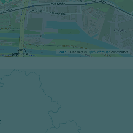
Leaflet
| Map data ©
OpenStreetMap
contributors
z