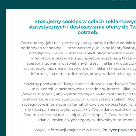
Dla mediów
Zainspiruj 
Stosujemy cookies w celach reklamowyc
Skontaktu
Kariera
statystycznych i dostosowania oferty do T
potrzeb.
Kontakt
Zarówno my, jak i nasi partnerzy, korzystamy z plików cookie (
podobnych technologii) i przetwarzamy unikalne identyfikator
Informacje dla
przeglądarki – w celu umożliwienia funkcjonowania naszej 
internetowej oraz w celu jej ciągłego ulepszania, a także w
klienta
spersonalizowania wyświetlanych treści i reklam w oparciu 
zainteresowania, mierzenia wydajności reklam i treści oraz uz
informacji na temat odbiorców, którzy widzieli reklamy i t
Polityka Cookies
Możemy przetwarzać Twoje dane osobowe na podstawie Two
lub w oparciu o nasz prawnie uzasadniony interes. Kliknij p
Klauzula
„Wyrażam zgodę”, aby wyrazić zgodę na wykorzystanie tych tec
Informacyjna dla
przetwarzanie danych osobowych w powyższych celach. Aby
szczegółowe informacje na temat plików cookie oraz tego, w j
adresatów
my i nasi partnerzy wykorzystujemy Twoje dane osobowe i z
Twoimi preferencjami, kliknij w „Więcej opcji”. Zawsze możes
korespodencji
zdanie i zmienić wybór zgody w dowolnym momenci
Więcej informacji znajdziesz w naszej
Polityce prywatno
Zgłaszanie