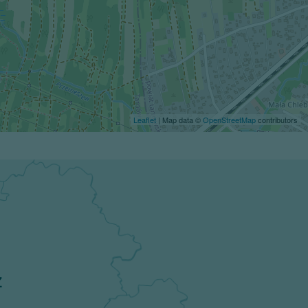
Leaflet
| Map data ©
OpenStreetMap
contributors
z