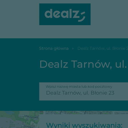
Dealz Tarnów, ul. Błonie 23
Strona główna
Dealz Tarnów, ul. Błonie 
Dealz Tarnów, ul.
Wpisz nazwę miasta lub kod pocztowy
Wyniki wyszukiwania: