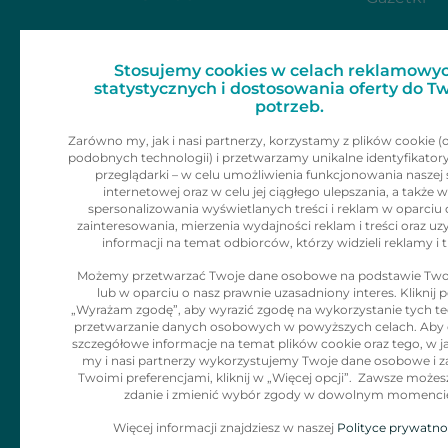
Dla mediów
Zainspiruj 
Stosujemy cookies w celach reklamowyc
Skontaktu
Kariera
statystycznych i dostosowania oferty do T
potrzeb.
Kontakt
Zarówno my, jak i nasi partnerzy, korzystamy z plików cookie (
podobnych technologii) i przetwarzamy unikalne identyfikator
Informacje dla
przeglądarki – w celu umożliwienia funkcjonowania naszej 
internetowej oraz w celu jej ciągłego ulepszania, a także w
klienta
spersonalizowania wyświetlanych treści i reklam w oparciu 
zainteresowania, mierzenia wydajności reklam i treści oraz uz
informacji na temat odbiorców, którzy widzieli reklamy i t
Polityka Cookies
Możemy przetwarzać Twoje dane osobowe na podstawie Two
lub w oparciu o nasz prawnie uzasadniony interes. Kliknij p
Klauzula
„Wyrażam zgodę”, aby wyrazić zgodę na wykorzystanie tych tec
Informacyjna dla
przetwarzanie danych osobowych w powyższych celach. Aby
szczegółowe informacje na temat plików cookie oraz tego, w j
adresatów
my i nasi partnerzy wykorzystujemy Twoje dane osobowe i z
Twoimi preferencjami, kliknij w „Więcej opcji”. Zawsze możes
korespodencji
zdanie i zmienić wybór zgody w dowolnym momenci
Więcej informacji znajdziesz w naszej
Polityce prywatno
Zgłaszanie