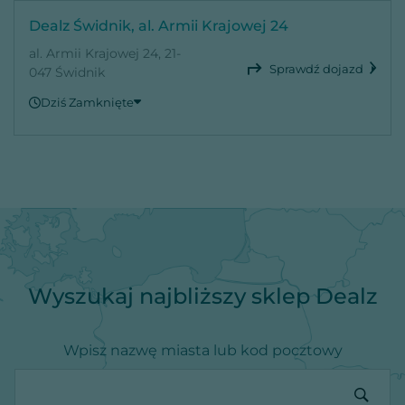
Dealz Świdnik, al. Armii Krajowej 24
al. Armii Krajowej 24, 21-
Sprawdź dojazd
047 Świdnik
Dziś Zamknięte
Niedziela
Zamknięte
Poniedziałek
09:00 - 20:00
Wtorek
09:00 - 20:00
Środa
09:00 - 20:00
Czwartek
09:00 - 20:00
Piątek
09:00 - 20:00
Sobota
09:00 - 20:00
Wyszukaj najbliższy sklep Dealz
Wpisz nazwę miasta lub kod pocztowy