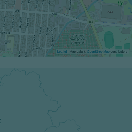
Leaflet
| Map data ©
OpenStreetMap
contributors
z