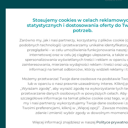
Dla mediów
Zainspiruj 
Stosujemy cookies w celach reklamowyc
Skontaktu
Kariera
statystycznych i dostosowania oferty do T
potrzeb.
Kontakt
Zarówno my, jak i nasi partnerzy, korzystamy z plików cookie (
podobnych technologii) i przetwarzamy unikalne identyfikator
Informacje dla
przeglądarki – w celu umożliwienia funkcjonowania naszej 
internetowej oraz w celu jej ciągłego ulepszania, a także w
klienta
spersonalizowania wyświetlanych treści i reklam w oparciu 
zainteresowania, mierzenia wydajności reklam i treści oraz uz
informacji na temat odbiorców, którzy widzieli reklamy i t
Polityka Cookies
Możemy przetwarzać Twoje dane osobowe na podstawie Two
lub w oparciu o nasz prawnie uzasadniony interes. Kliknij p
Klauzula
„Wyrażam zgodę”, aby wyrazić zgodę na wykorzystanie tych tec
Informacyjna dla
przetwarzanie danych osobowych w powyższych celach. Aby
szczegółowe informacje na temat plików cookie oraz tego, w j
adresatów
my i nasi partnerzy wykorzystujemy Twoje dane osobowe i z
Twoimi preferencjami, kliknij w „Więcej opcji”. Zawsze możes
korespodencji
zdanie i zmienić wybór zgody w dowolnym momenci
Więcej informacji znajdziesz w naszej
Polityce prywatno
Zgłaszanie