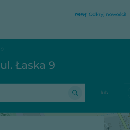
Odkryj nowości!
 9
ul. Łaska 9
lub