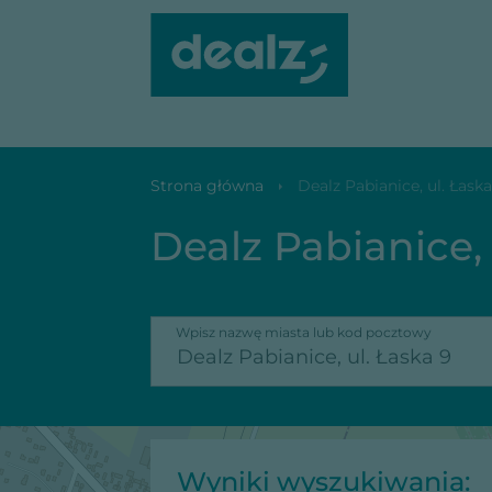
Dealz Pabianice, ul. Łaska 9
Strona główna
Dealz Pabianice, ul. Łaska
Dealz Pabianice, 
Wpisz nazwę miasta lub kod pocztowy
Wyniki wyszukiwania: