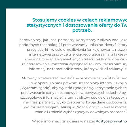
Dla mediów
Zainspiruj 
Stosujemy cookies w celach reklamowyc
Skontaktu
Kariera
statystycznych i dostosowania oferty do T
potrzeb.
Kontakt
Zarówno my, jak i nasi partnerzy, korzystamy z plików cookie (
podobnych technologii) i przetwarzamy unikalne identyfikator
Informacje dla
przeglądarki – w celu umożliwienia funkcjonowania naszej 
internetowej oraz w celu jej ciągłego ulepszania, a także w
klienta
spersonalizowania wyświetlanych treści i reklam w oparciu 
zainteresowania, mierzenia wydajności reklam i treści oraz uz
informacji na temat odbiorców, którzy widzieli reklamy i t
Polityka Cookies
Możemy przetwarzać Twoje dane osobowe na podstawie Two
lub w oparciu o nasz prawnie uzasadniony interes. Kliknij p
Klauzula
„Wyrażam zgodę”, aby wyrazić zgodę na wykorzystanie tych tec
Informacyjna dla
przetwarzanie danych osobowych w powyższych celach. Aby
szczegółowe informacje na temat plików cookie oraz tego, w j
adresatów
my i nasi partnerzy wykorzystujemy Twoje dane osobowe i z
Twoimi preferencjami, kliknij w „Więcej opcji”. Zawsze możes
korespodencji
zdanie i zmienić wybór zgody w dowolnym momenci
Więcej informacji znajdziesz w naszej
Polityce prywatno
Zgłaszanie