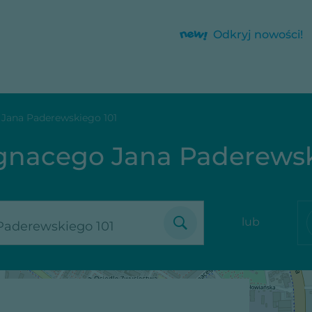
Odkryj nowości!
o Jana Paderewskiego 101
 Ignacego Jana Paderews
lub