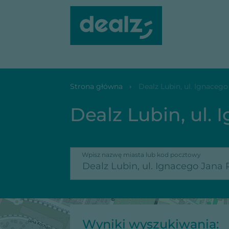
Dealz Lubin, ul. Ignacego Jana Paderewskiego 101
Strona główna
Dealz Lubin, ul. Ignaceg
Dealz Lubin, ul.
Wpisz nazwę miasta lub kod pocztowy
Wyniki wyszukiwania: