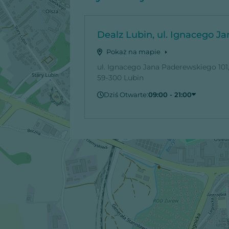
Dealz Lubin, ul. Ignacego J
Pokaż na mapie
ul. Ignacego Jana Paderewskiego 101
59-300 Lubin
Dziś Otwarte:
09:00 - 21:00
Czwartek
09:00 - 21:00
Piątek
09:00 - 21:00
Sobota
09:00 - 21:00
Niedziela
Zamknięte
Poniedziałek
09:00 - 21:00
Wtorek
09:00 - 21:00
Środa
09:00 - 21:00