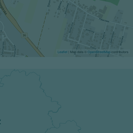
Leaflet
| Map data ©
OpenStreetMap
contributors
z