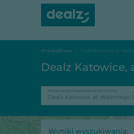
Dealz Katowice, al. Walentego Roździeńskiego 97
Strona główna
Dealz Katowice, al. Wale
Dealz Katowice, 
Wpisz nazwę miasta lub kod pocztowy
Wyniki wyszukiwania: