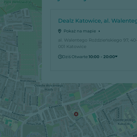
Dealz Katowice, al. Walente
Pokaż na mapie
al. Walentego Roździeńskiego 97, 40
001 Katowice
Dziś Otwarte:
10:00 - 20:00
Czwartek
10:00 - 20:00
Piątek
10:00 - 20:00
Sobota
10:00 - 20:00
Niedziela
Zamknięte
Poniedziałek
10:00 - 20:00
Wtorek
10:00 - 20:00
Środa
10:00 - 20:00