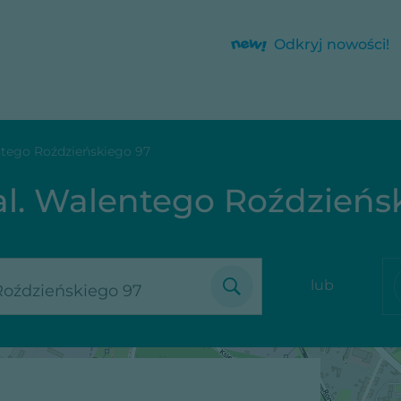
Odkryj nowości!
ntego Roździeńskiego 97
al. Walentego Roździeńs
lub