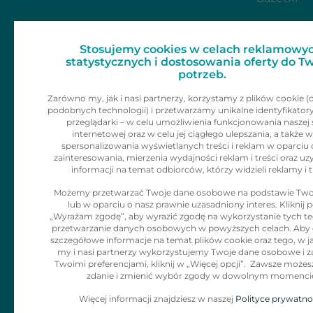
Dla mediów
Zainspiruj 
Stosujemy cookies w celach reklamowyc
Skontaktu
Kariera
statystycznych i dostosowania oferty do T
potrzeb.
Kontakt
Zarówno my, jak i nasi partnerzy, korzystamy z plików cookie (
podobnych technologii) i przetwarzamy unikalne identyfikator
Informacje dla
przeglądarki – w celu umożliwienia funkcjonowania naszej 
internetowej oraz w celu jej ciągłego ulepszania, a także w
klienta
spersonalizowania wyświetlanych treści i reklam w oparciu 
zainteresowania, mierzenia wydajności reklam i treści oraz uz
informacji na temat odbiorców, którzy widzieli reklamy i t
Polityka Cookies
Możemy przetwarzać Twoje dane osobowe na podstawie Two
lub w oparciu o nasz prawnie uzasadniony interes. Kliknij p
Klauzula
„Wyrażam zgodę”, aby wyrazić zgodę na wykorzystanie tych tec
Informacyjna dla
przetwarzanie danych osobowych w powyższych celach. Aby
szczegółowe informacje na temat plików cookie oraz tego, w j
adresatów
my i nasi partnerzy wykorzystujemy Twoje dane osobowe i z
Twoimi preferencjami, kliknij w „Więcej opcji”. Zawsze możes
korespodencji
zdanie i zmienić wybór zgody w dowolnym momenci
Więcej informacji znajdziesz w naszej
Polityce prywatno
Zgłaszanie