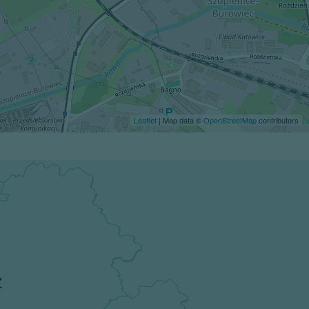
Leaflet
| Map data ©
OpenStreetMap
contributors
z