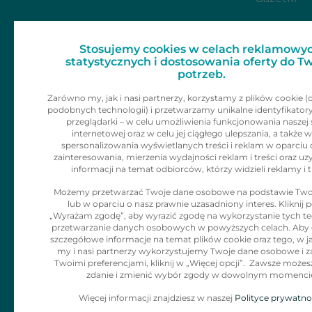
Dla mediów
Zainspiruj 
Stosujemy cookies w celach reklamowyc
Skontaktu
Kariera
statystycznych i dostosowania oferty do T
potrzeb.
Kontakt
Zarówno my, jak i nasi partnerzy, korzystamy z plików cookie (
podobnych technologii) i przetwarzamy unikalne identyfikator
Informacje dla
przeglądarki – w celu umożliwienia funkcjonowania naszej 
internetowej oraz w celu jej ciągłego ulepszania, a także w
klienta
spersonalizowania wyświetlanych treści i reklam w oparciu 
zainteresowania, mierzenia wydajności reklam i treści oraz uz
informacji na temat odbiorców, którzy widzieli reklamy i t
Polityka Cookies
Możemy przetwarzać Twoje dane osobowe na podstawie Two
lub w oparciu o nasz prawnie uzasadniony interes. Kliknij p
Klauzula
„Wyrażam zgodę”, aby wyrazić zgodę na wykorzystanie tych tec
Informacyjna dla
przetwarzanie danych osobowych w powyższych celach. Aby
szczegółowe informacje na temat plików cookie oraz tego, w j
adresatów
my i nasi partnerzy wykorzystujemy Twoje dane osobowe i z
Twoimi preferencjami, kliknij w „Więcej opcji”. Zawsze możes
korespodencji
zdanie i zmienić wybór zgody w dowolnym momenci
Więcej informacji znajdziesz w naszej
Polityce prywatno
Zgłaszanie