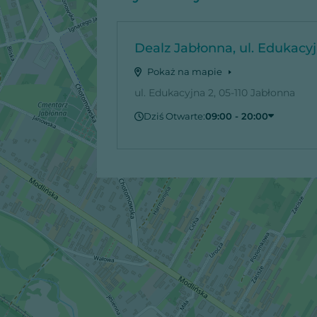
Dealz Jabłonna, ul. Edukacy
Pokaż na mapie
ul. Edukacyjna 2, 05-110 Jabłonna
Dziś Otwarte:
09:00 - 20:00
Czwartek
09:00 - 20:00
Piątek
09:00 - 20:00
Sobota
09:00 - 20:00
Niedziela
Zamknięte
Poniedziałek
09:00 - 20:00
Wtorek
09:00 - 20:00
Środa
09:00 - 20:00