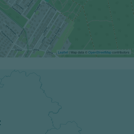
Leaflet
| Map data ©
OpenStreetMap
contributors
z