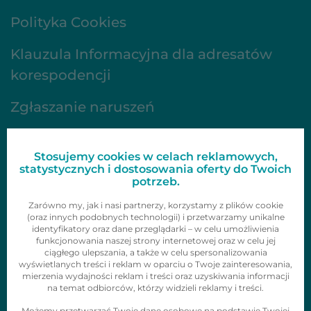
Polityka Cookies
Klauzula Informacyjna dla adresatów
korespodencji
Zgłaszanie naruszeń
FAQ
Stosujemy cookies w celach reklamowych,
Oferta
statystycznych i dostosowania oferty do Twoich
potrzeb.
Gazetki
Zarówno my, jak i nasi partnerzy, korzystamy z plików cookie
(oraz innych podobnych technologii) i przetwarzamy unikalne
identyfikatory oraz dane przeglądarki – w celu umożliwienia
Zainspiruj się
funkcjonowania naszej strony internetowej oraz w celu jej
ciągłego ulepszania, a także w celu spersonalizowania
Skontaktuj się z nami
wyświetlanych treści i reklam w oparciu o Twoje zainteresowania,
mierzenia wydajności reklam i treści oraz uzyskiwania informacji
Obserwuj nas
na temat odbiorców, którzy widzieli reklamy i treści.
Możemy przetwarzać Twoje dane osobowe na podstawie Twojej