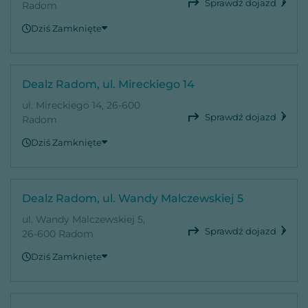
Sprawdź dojazd
Radom
Dziś Zamknięte
Niedziela
Zamknięte
Poniedziałek
09:00 - 20:00
Wtorek
09:00 - 20:00
Dealz Radom, ul. Mireckiego 14
Środa
09:00 - 20:00
ul. Mireckiego 14, 26-600
Czwartek
09:00 - 20:00
Sprawdź dojazd
Radom
Piątek
09:00 - 20:00
Dziś Zamknięte
Sobota
09:00 - 20:00
Niedziela
Zamknięte
Poniedziałek
09:00 - 20:00
Wtorek
09:00 - 20:00
Dealz Radom, ul. Wandy Malczewskiej 5
Środa
09:00 - 20:00
ul. Wandy Malczewskiej 5,
Czwartek
09:00 - 20:00
Sprawdź dojazd
26-600 Radom
Piątek
09:00 - 20:00
Dziś Zamknięte
Sobota
09:00 - 20:00
Niedziela
Zamknięte
Poniedziałek
09:00 - 20:00