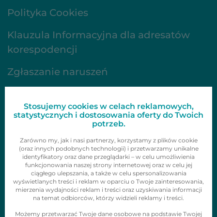
Polityka Cookies
Klauzula Informacyjna dla adresatów
korespodencji
Zgłaszanie naruszeń
FAQ
Stosujemy cookies w celach reklamowych,
Oferta
statystycznych i dostosowania oferty do Twoich
potrzeb.
Gazetki
Zarówno my, jak i nasi partnerzy, korzystamy z plików cookie
(oraz innych podobnych technologii) i przetwarzamy unikalne
identyfikatory oraz dane przeglądarki – w celu umożliwienia
Zainspiruj się
funkcjonowania naszej strony internetowej oraz w celu jej
ciągłego ulepszania, a także w celu spersonalizowania
Skontaktuj się z nami
wyświetlanych treści i reklam w oparciu o Twoje zainteresowania,
mierzenia wydajności reklam i treści oraz uzyskiwania informacji
Obserwuj nas
na temat odbiorców, którzy widzieli reklamy i treści.
Możemy przetwarzać Twoje dane osobowe na podstawie Twojej