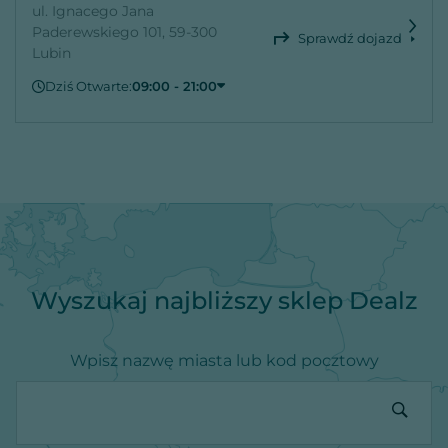
ul. Ignacego Jana
Paderewskiego 101, 59-300
Sprawdź dojazd
Lubin
Dziś Otwarte:
09:00 - 21:00
Piątek
09:00 - 21:00
Sobota
09:00 - 21:00
Niedziela
Zamknięte
Poniedziałek
09:00 - 21:00
Wtorek
09:00 - 21:00
Środa
09:00 - 21:00
Czwartek
09:00 - 21:00
Wyszukaj najbliższy sklep Dealz
Wpisz nazwę miasta lub kod pocztowy