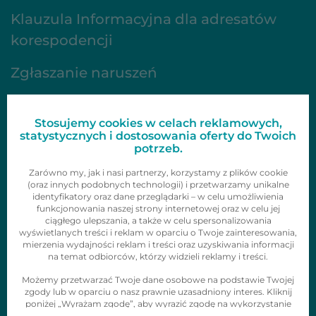
Klauzula Informacyjna dla adresatów
korespodencji
Zgłaszanie naruszeń
FAQ
Stosujemy cookies w celach reklamowych,
Oferta
statystycznych i dostosowania oferty do Twoich
potrzeb.
Gazetki
Zarówno my, jak i nasi partnerzy, korzystamy z plików cookie
(oraz innych podobnych technologii) i przetwarzamy unikalne
identyfikatory oraz dane przeglądarki – w celu umożliwienia
Zainspiruj się
funkcjonowania naszej strony internetowej oraz w celu jej
ciągłego ulepszania, a także w celu spersonalizowania
Skontaktuj się z nami
wyświetlanych treści i reklam w oparciu o Twoje zainteresowania,
mierzenia wydajności reklam i treści oraz uzyskiwania informacji
Obserwuj nas
na temat odbiorców, którzy widzieli reklamy i treści.
Możemy przetwarzać Twoje dane osobowe na podstawie Twojej
zgody lub w oparciu o nasz prawnie uzasadniony interes. Kliknij
poniżej „Wyrażam zgodę”, aby wyrazić zgodę na wykorzystanie
tych technologii i przetwarzanie danych osobowych w