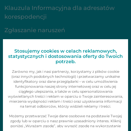
Klauzula Informacyjna dla adresatów
korespodencji
Zgłaszanie naruszeń
FAQ
Stosujemy cookies w celach reklamowych,
Oferta
statystycznych i dostosowania oferty do Twoich
potrzeb.
Gazetki
Zarówno my, jak i nasi partnerzy, korzystamy z plików cookie
(oraz innych podobnych technologii) i przetwarzamy unikalne
identyfikatory oraz dane przeglądarki – w celu umożliwienia
Zainspiruj się
funkcjonowania naszej strony internetowej oraz w celu jej
ciągłego ulepszania, a także w celu spersonalizowania
Skontaktuj się z nami
wyświetlanych treści i reklam w oparciu o Twoje zainteresowania,
mierzenia wydajności reklam i treści oraz uzyskiwania informacji
Obserwuj nas
na temat odbiorców, którzy widzieli reklamy i treści.
Możemy przetwarzać Twoje dane osobowe na podstawie Twojej
zgody lub w oparciu o nasz prawnie uzasadniony interes. Kliknij
poniżej „Wyrażam zgodę”, aby wyrazić zgodę na wykorzystanie
tych technologii i przetwarzanie danych osobowych w