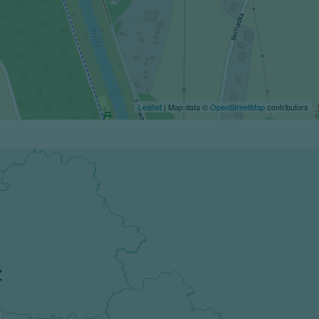
Leaflet
| Map data ©
OpenStreetMap
contributors
z