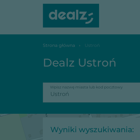
Strona główna
Ustroń
Dealz Ustroń
Wpisz nazwę miasta lub kod pocztowy
Wyniki wyszukiwania: