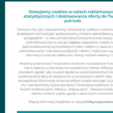
Dla mediów
Zainspiruj 
Stosujemy cookies w celach reklamowyc
Skontaktu
Kariera
statystycznych i dostosowania oferty do T
potrzeb.
Kontakt
Zarówno my, jak i nasi partnerzy, korzystamy z plików cookie (
podobnych technologii) i przetwarzamy unikalne identyfikator
Informacje dla
przeglądarki – w celu umożliwienia funkcjonowania naszej 
internetowej oraz w celu jej ciągłego ulepszania, a także w
klienta
spersonalizowania wyświetlanych treści i reklam w oparciu 
zainteresowania, mierzenia wydajności reklam i treści oraz uz
informacji na temat odbiorców, którzy widzieli reklamy i t
Polityka Cookies
Możemy przetwarzać Twoje dane osobowe na podstawie Two
lub w oparciu o nasz prawnie uzasadniony interes. Kliknij p
Klauzula
„Wyrażam zgodę”, aby wyrazić zgodę na wykorzystanie tych tec
Informacyjna dla
przetwarzanie danych osobowych w powyższych celach. Aby
szczegółowe informacje na temat plików cookie oraz tego, w j
adresatów
my i nasi partnerzy wykorzystujemy Twoje dane osobowe i z
Twoimi preferencjami, kliknij w „Więcej opcji”. Zawsze możes
korespodencji
zdanie i zmienić wybór zgody w dowolnym momenci
Więcej informacji znajdziesz w naszej
Polityce prywatno
Zgłaszanie
naruszeń