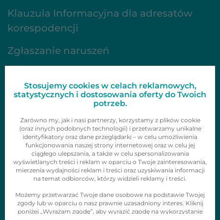
Klauzula Informacyjna dla adresatów
korespodencji
Zgłaszanie naruszeń
FAQ
Stosujemy cookies w celach reklamowych,
Oferta
statystycznych i dostosowania oferty do Twoich
potrzeb.
Gazetki
Zarówno my, jak i nasi partnerzy, korzystamy z plików cookie
(oraz innych podobnych technologii) i przetwarzamy unikalne
identyfikatory oraz dane przeglądarki – w celu umożliwienia
Zainspiruj się
funkcjonowania naszej strony internetowej oraz w celu jej
ciągłego ulepszania, a także w celu spersonalizowania
Skontaktuj się z nami
wyświetlanych treści i reklam w oparciu o Twoje zainteresowania,
mierzenia wydajności reklam i treści oraz uzyskiwania informacji
Obserwuj nas
na temat odbiorców, którzy widzieli reklamy i treści.
Możemy przetwarzać Twoje dane osobowe na podstawie Twojej
zgody lub w oparciu o nasz prawnie uzasadniony interes. Kliknij
poniżej „Wyrażam zgodę”, aby wyrazić zgodę na wykorzystanie
tych technologii i przetwarzanie danych osobowych w