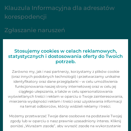
Klauzula Informacyjna dla adresatów
korespodencji
Zgłaszanie naruszeń
FAQ
Stosujemy cookies w celach reklamowych,
Oferta
statystycznych i dostosowania oferty do Twoich
potrzeb.
Gazetki
Zarówno my, jak i nasi partnerzy, korzystamy z plików cookie
(oraz innych podobnych technologii) i przetwarzamy unikalne
identyfikatory oraz dane przeglądarki – w celu umożliwienia
Zainspiruj się
funkcjonowania naszej strony internetowej oraz w celu jej
ciągłego ulepszania, a także w celu spersonalizowania
Skontaktuj się z nami
wyświetlanych treści i reklam w oparciu o Twoje zainteresowania,
mierzenia wydajności reklam i treści oraz uzyskiwania informacji
Obserwuj nas
na temat odbiorców, którzy widzieli reklamy i treści.
Możemy przetwarzać Twoje dane osobowe na podstawie Twojej
zgody lub w oparciu o nasz prawnie uzasadniony interes. Kliknij
poniżej „Wyrażam zgodę”, aby wyrazić zgodę na wykorzystanie
tych technologii i przetwarzanie danych osobowych w