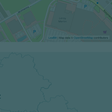
Leaflet
| Map data ©
OpenStreetMap
contributors
z