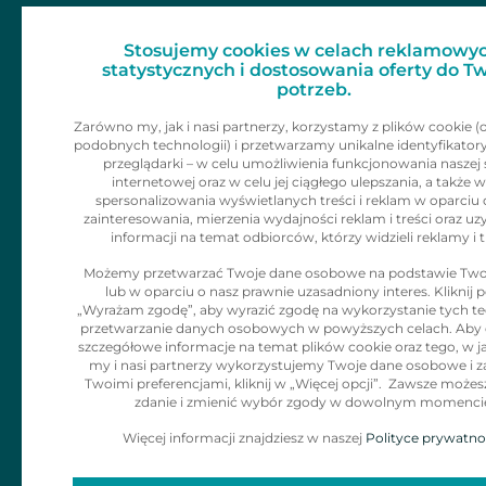
Dla mediów
Zainspiruj 
Stosujemy cookies w celach reklamowyc
Skontaktu
Kariera
statystycznych i dostosowania oferty do T
potrzeb.
Kontakt
Zarówno my, jak i nasi partnerzy, korzystamy z plików cookie (
podobnych technologii) i przetwarzamy unikalne identyfikator
Informacje dla
przeglądarki – w celu umożliwienia funkcjonowania naszej 
internetowej oraz w celu jej ciągłego ulepszania, a także w
klienta
spersonalizowania wyświetlanych treści i reklam w oparciu 
zainteresowania, mierzenia wydajności reklam i treści oraz uz
informacji na temat odbiorców, którzy widzieli reklamy i t
Polityka Cookies
Możemy przetwarzać Twoje dane osobowe na podstawie Two
lub w oparciu o nasz prawnie uzasadniony interes. Kliknij p
Klauzula
„Wyrażam zgodę”, aby wyrazić zgodę na wykorzystanie tych tec
Informacyjna dla
przetwarzanie danych osobowych w powyższych celach. Aby
szczegółowe informacje na temat plików cookie oraz tego, w j
adresatów
my i nasi partnerzy wykorzystujemy Twoje dane osobowe i z
Twoimi preferencjami, kliknij w „Więcej opcji”. Zawsze możes
korespodencji
zdanie i zmienić wybór zgody w dowolnym momenci
Więcej informacji znajdziesz w naszej
Polityce prywatno
Zgłaszanie
naruszeń