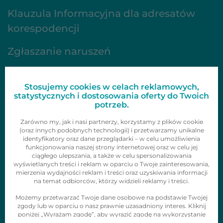
Klauzula Informacyjna dla adresatów
korespodencji
Zgłaszanie naruszeń
FAQ
Stosujemy cookies w celach reklamowych,
Oferta
statystycznych i dostosowania oferty do Twoich
potrzeb.
Gazetki
Zarówno my, jak i nasi partnerzy, korzystamy z plików cookie
(oraz innych podobnych technologii) i przetwarzamy unikalne
identyfikatory oraz dane przeglądarki – w celu umożliwienia
Zainspiruj się
funkcjonowania naszej strony internetowej oraz w celu jej
ciągłego ulepszania, a także w celu spersonalizowania
Skontaktuj się z nami
wyświetlanych treści i reklam w oparciu o Twoje zainteresowania,
mierzenia wydajności reklam i treści oraz uzyskiwania informacji
Obserwuj nas
na temat odbiorców, którzy widzieli reklamy i treści.
Możemy przetwarzać Twoje dane osobowe na podstawie Twojej
zgody lub w oparciu o nasz prawnie uzasadniony interes. Kliknij
poniżej „Wyrażam zgodę”, aby wyrazić zgodę na wykorzystanie
tych technologii i przetwarzanie danych osobowych w