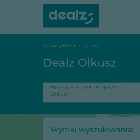
Strona główna
Olkusz
Dealz Olkusz
Wpisz nazwę miasta lub kod pocztowy
Wyniki wyszukiwania: