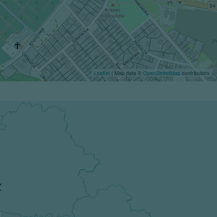
Leaflet
| Map data ©
OpenStreetMap
contributors
z