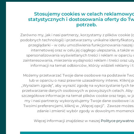
Dla mediów
Zainspiruj 
Stosujemy cookies w celach reklamowyc
Skontaktu
Kariera
statystycznych i dostosowania oferty do T
potrzeb.
Kontakt
Zarówno my, jak i nasi partnerzy, korzystamy z plików cookie (
podobnych technologii) i przetwarzamy unikalne identyfikator
Informacje dla
przeglądarki – w celu umożliwienia funkcjonowania naszej 
internetowej oraz w celu jej ciągłego ulepszania, a także w
klienta
spersonalizowania wyświetlanych treści i reklam w oparciu 
zainteresowania, mierzenia wydajności reklam i treści oraz uz
informacji na temat odbiorców, którzy widzieli reklamy i t
Polityka Cookies
Możemy przetwarzać Twoje dane osobowe na podstawie Two
lub w oparciu o nasz prawnie uzasadniony interes. Kliknij p
Klauzula
„Wyrażam zgodę”, aby wyrazić zgodę na wykorzystanie tych tec
Informacyjna dla
przetwarzanie danych osobowych w powyższych celach. Aby
szczegółowe informacje na temat plików cookie oraz tego, w j
adresatów
my i nasi partnerzy wykorzystujemy Twoje dane osobowe i z
Twoimi preferencjami, kliknij w „Więcej opcji”. Zawsze możes
korespodencji
zdanie i zmienić wybór zgody w dowolnym momenci
Więcej informacji znajdziesz w naszej
Polityce prywatno
Zgłaszanie
naruszeń