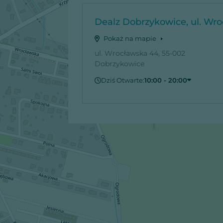
Dealz Dobrzykowice, ul. Wr
Pokaż na mapie
ul. Wrocławska 44, 55-002
Dobrzykowice
Dziś Otwarte:
10:00 - 20:00
Piątek
10:00 - 20:00
Sobota
10:00 - 20:00
Niedziela
Zamknięte
Poniedziałek
10:00 - 20:00
Wtorek
10:00 - 20:00
Środa
10:00 - 20:00
Czwartek
10:00 - 20:00