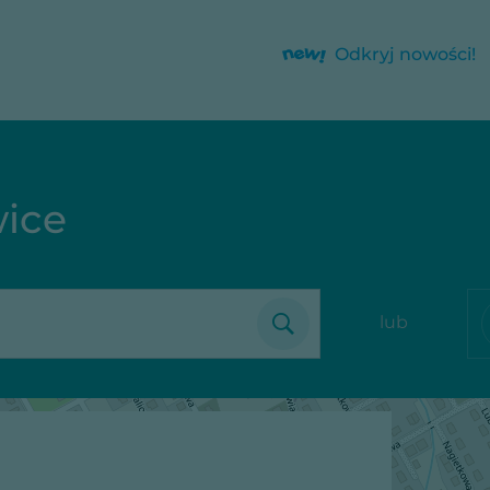
Odkryj nowości!
ice
lub