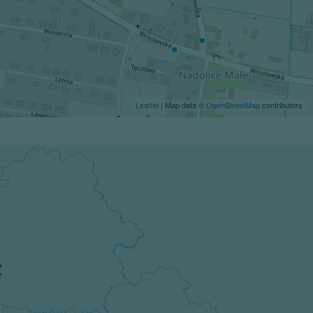
Leaflet
| Map data ©
OpenStreetMap
contributors
z