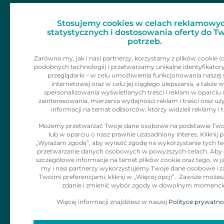
Dla mediów
Zainspiruj 
Stosujemy cookies w celach reklamowyc
Skontaktu
Kariera
statystycznych i dostosowania oferty do T
potrzeb.
Kontakt
Zarówno my, jak i nasi partnerzy, korzystamy z plików cookie (
podobnych technologii) i przetwarzamy unikalne identyfikator
Informacje dla
przeglądarki – w celu umożliwienia funkcjonowania naszej 
internetowej oraz w celu jej ciągłego ulepszania, a także w
klienta
spersonalizowania wyświetlanych treści i reklam w oparciu 
zainteresowania, mierzenia wydajności reklam i treści oraz uz
informacji na temat odbiorców, którzy widzieli reklamy i t
Polityka Cookies
Możemy przetwarzać Twoje dane osobowe na podstawie Two
lub w oparciu o nasz prawnie uzasadniony interes. Kliknij p
Klauzula
„Wyrażam zgodę”, aby wyrazić zgodę na wykorzystanie tych tec
Informacyjna dla
przetwarzanie danych osobowych w powyższych celach. Aby
szczegółowe informacje na temat plików cookie oraz tego, w j
adresatów
my i nasi partnerzy wykorzystujemy Twoje dane osobowe i z
Twoimi preferencjami, kliknij w „Więcej opcji”. Zawsze możes
korespodencji
zdanie i zmienić wybór zgody w dowolnym momenci
Więcej informacji znajdziesz w naszej
Polityce prywatno
Zgłaszanie
naruszeń