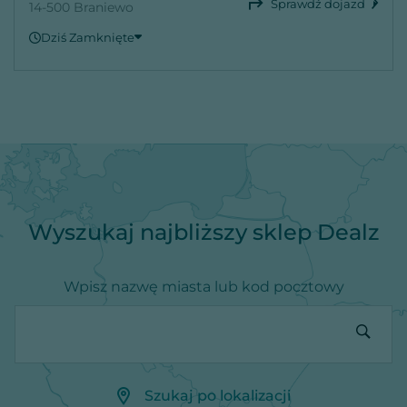
Sprawdź dojazd
14-500 Braniewo
Dziś Zamknięte
Niedziela
Zamknięte
Poniedziałek
09:00 - 19:00
Wtorek
09:00 - 19:00
Środa
09:00 - 19:00
Czwartek
09:00 - 19:00
Piątek
09:00 - 19:00
Sobota
09:00 - 19:00
Wyszukaj najbliższy sklep Dealz
Wpisz nazwę miasta lub kod pocztowy
Szukaj po lokalizacji