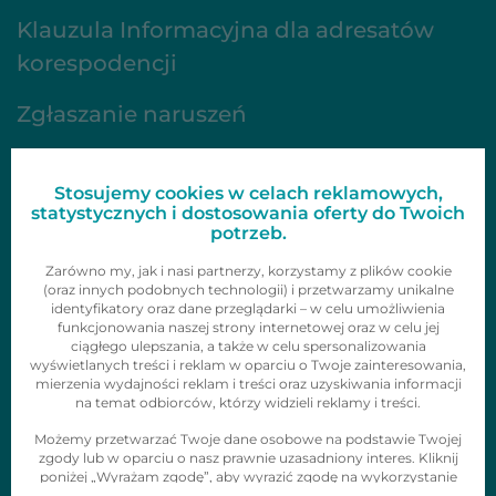
Klauzula Informacyjna dla adresatów
korespodencji
Zgłaszanie naruszeń
FAQ
Stosujemy cookies w celach reklamowych,
Oferta
statystycznych i dostosowania oferty do Twoich
potrzeb.
Gazetki
Zarówno my, jak i nasi partnerzy, korzystamy z plików cookie
(oraz innych podobnych technologii) i przetwarzamy unikalne
identyfikatory oraz dane przeglądarki – w celu umożliwienia
Zainspiruj się
funkcjonowania naszej strony internetowej oraz w celu jej
ciągłego ulepszania, a także w celu spersonalizowania
Skontaktuj się z nami
wyświetlanych treści i reklam w oparciu o Twoje zainteresowania,
mierzenia wydajności reklam i treści oraz uzyskiwania informacji
Obserwuj nas
na temat odbiorców, którzy widzieli reklamy i treści.
Możemy przetwarzać Twoje dane osobowe na podstawie Twojej
zgody lub w oparciu o nasz prawnie uzasadniony interes. Kliknij
poniżej „Wyrażam zgodę”, aby wyrazić zgodę na wykorzystanie
tych technologii i przetwarzanie danych osobowych w